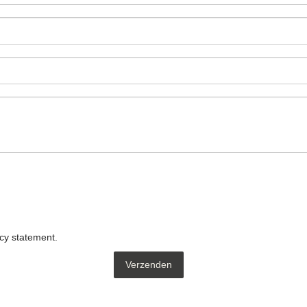
acy statement
.
Verzenden